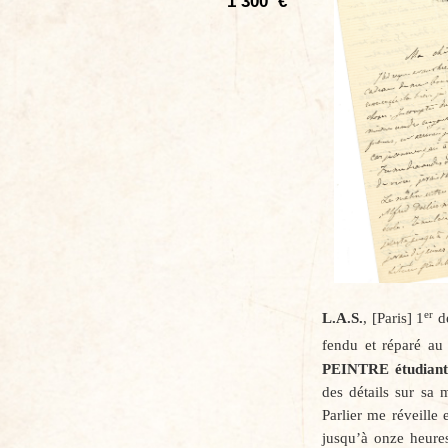
1 300
€
er
L.A.S.
, [Paris] 1
d
fendu et réparé au
PEINTRE
étudiant
des détails sur sa 
Parlier me réveille 
jusqu’à onze heures