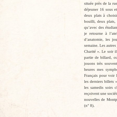
située près de la r
déjeuner 16 sous et
deux plats à choisi
bouilli, deux plats,
qu’avec des étudian
je retourne à l’at
d’anatomie, les jou
semaine. Les autres 
Charité ». Le soir i
partie de billard, 
jouons très souven
heures mes symph
Français pour voir
les derniers billets
les samedis soirs 
reçoivent une socié
nouvelles de Montpe
(n° 8).