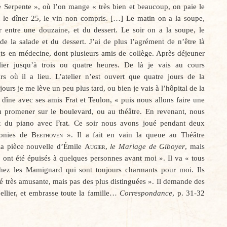
ue Serpente », où l’on mange « très bien et beaucoup, on paie le
 le dîner 25, le vin non compris. […] Le matin on a la soupe,
r entre une douzaine, et du dessert. Le soir on a la soupe, le
 de la salade et du dessert. J’ai de plus l’agrément de n’être là
ts en médecine, dont plusieurs amis de collège. Après déjeuner
elier jusqu’à trois ou quatre heures. De là je vais au cours
rs où il a lieu. L’atelier n’est ouvert que quatre jours de la
jours je me lève un peu plus tard, ou bien je vais à l’hôpital de la
l dîne avec ses amis Frat et Teulon, « puis nous allons faire une
ou promener sur le boulevard, ou au théâtre. En revenant, nous
t du piano avec Frat. Ce soir nous avons joué pendant deux
onies de
Beethoven
». Il a fait en vain la queue au Théâtre
 la pièce nouvelle d’Émile
Augier
,
le Mariage de Giboyer
, mais
 « ont été épuisés à quelques personnes avant moi ». Il va « tous
chez les Mamignard qui sont toujours charmants pour moi. Ils
té très amusante, mais pas des plus distinguées ». Il demande des
llier, et embrasse toute la famille…
Correspondance
, p. 31-32